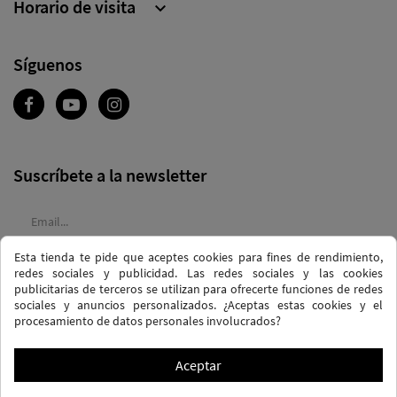
Horario de visita

Síguenos
Suscríbete a la newsletter
Esta tienda te pide que aceptes cookies para fines de rendimiento,
Acepto las
condiciones generales
y la
política de confidencialidad
redes sociales y publicidad. Las redes sociales y las cookies
publicitarias de terceros se utilizan para ofrecerte funciones de redes
sociales y anuncios personalizados. ¿Aceptas estas cookies y el
procesamiento de datos personales involucrados?
Aceptar
POLÍTICA DE PRIVACIDAD Y PROTECCIÓN DE DATOS