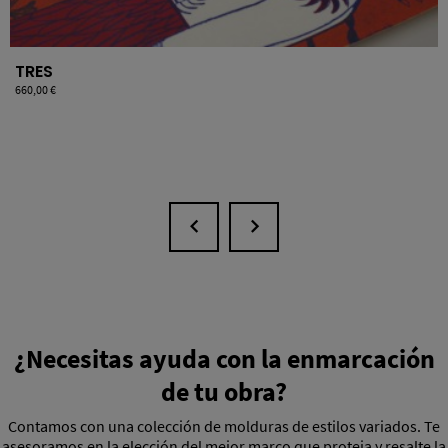
TRES
Precio
660,00 €
¿Necesitas ayuda con la enmarcación
de tu obra?
Contamos con una colección de molduras de estilos variados. Te
asesoramos en la elección del mejor marco que proteja y resalte la