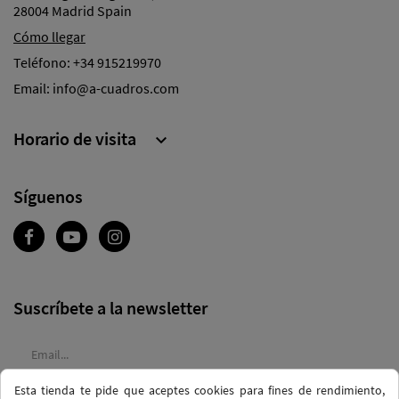
28004 Madrid Spain
Cómo llegar
Teléfono:
+34 915219970
Email:
info@a-cuadros.com
Horario de visita

Síguenos
Suscríbete a la newsletter
Esta tienda te pide que aceptes cookies para fines de rendimiento,