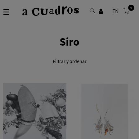
0
Navegación
☰
EN
de
palanca
Siro
Filtrar y ordenar