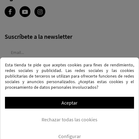
Suscríbete a la newsletter
Esta tienda te pide que aceptes cookies para fines de rendimiento,
Acepto las
condiciones generales
y la
política de confidencialidad
redes sociales y publicidad. Las redes sociales y las cookies
publicitarias de terceros se utilizan para ofrecerte funciones de redes
sociales y anuncios personalizados. ¿Aceptas estas cookies y el
procesamiento de datos personales involucrados?
Aceptar
POLÍTICA DE PRIVACIDAD Y PROTECCIÓN DE DATOS
Rechazar todas las cookies
TÉRMINOS Y CONDICIONES DE COMPRA
POLÍTICA DE COOKIES
PREGUNTAS FRECUENTES - FAQS
ENVÍO GRATUITO* (CONDICIONES)
Configurar