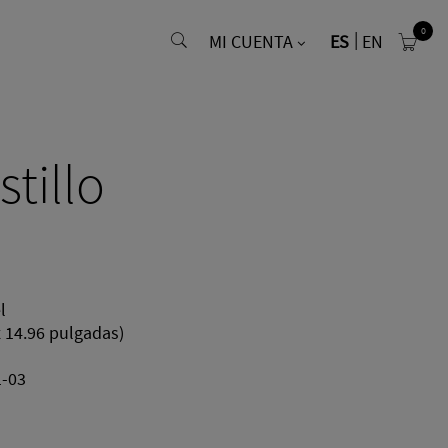
0
MI CUENTA
ES
EN
stillo
l
x 14.96 pulgadas)
1-03