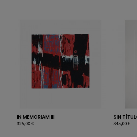
IN MEMORIAM III
SIN TÍTU
Precio
325,00 €
Precio
345,00 €