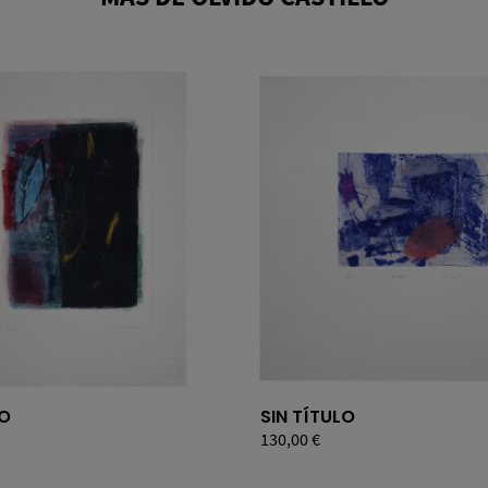
LO
SIN TÍTULO
Precio
130,00 €