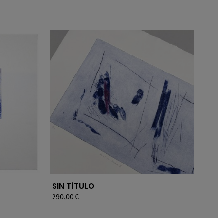
SIN TÍTULO
EST
Precio
290,00 €
Pre
185