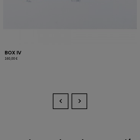
BOX IV
Precio
160,00 €