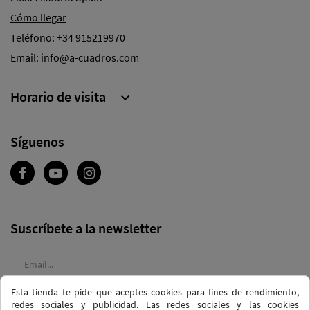
Cómo llegar
Teléfono:
+34 915219970
Email:
info@a-cuadros.com
Horario de visita

Síguenos
Suscríbete a la newsletter
Esta tienda te pide que aceptes cookies para fines de rendimiento,
Acepto las
condiciones generales
y la
política de confidencialidad
redes sociales y publicidad. Las redes sociales y las cookies