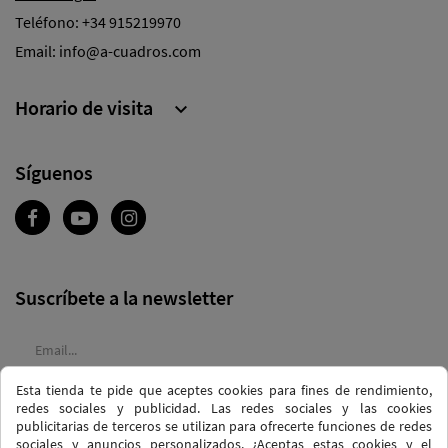
Teléfono:
+34 915219970
Email:
info@a-cuadros.com
Horario de visita

Síguenos
Suscríbete a la newsletter
Esta tienda te pide que aceptes cookies para fines de rendimiento,
Acepto las
condiciones generales
y la
política de confidencialidad
redes sociales y publicidad. Las redes sociales y las cookies
publicitarias de terceros se utilizan para ofrecerte funciones de redes
sociales y anuncios personalizados. ¿Aceptas estas cookies y el