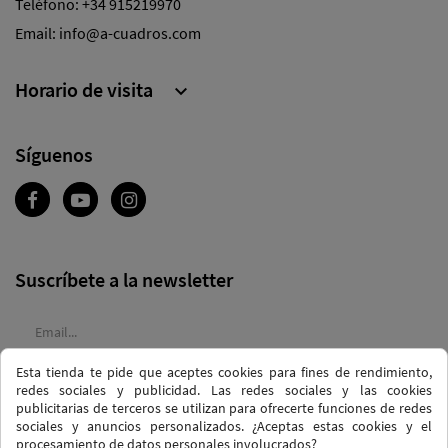
Teléfono:
+34 915219970
Email:
info@a-cuadros.com
Horario de visita

Síguenos
Suscríbete a la newsletter
Esta tienda te pide que aceptes cookies para fines de rendimiento,
Acepto las
condiciones generales
y la
política de confidencialidad
redes sociales y publicidad. Las redes sociales y las cookies
publicitarias de terceros se utilizan para ofrecerte funciones de redes
sociales y anuncios personalizados. ¿Aceptas estas cookies y el
procesamiento de datos personales involucrados?