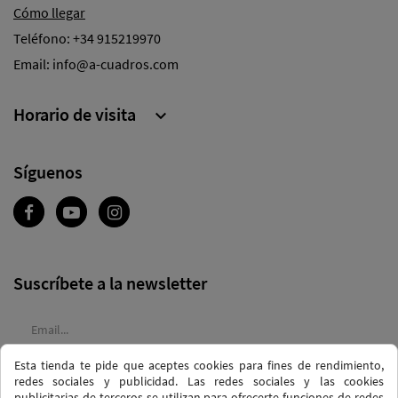
Cómo llegar
Teléfono:
+34 915219970
Email:
info@a-cuadros.com
Horario de visita

Síguenos
Suscríbete a la newsletter
Esta tienda te pide que aceptes cookies para fines de rendimiento,
Acepto las
condiciones generales
y la
política de confidencialidad
redes sociales y publicidad. Las redes sociales y las cookies
publicitarias de terceros se utilizan para ofrecerte funciones de redes