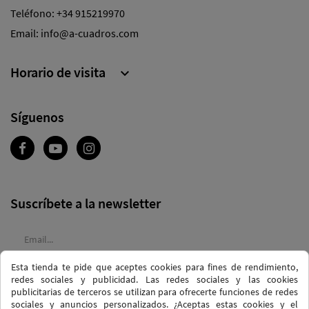
Teléfono:
+34 915219970
Email:
info@a-cuadros.com
Horario de visita

Síguenos
Suscríbete a la newsletter
Esta tienda te pide que aceptes cookies para fines de rendimiento,
Acepto las
condiciones generales
y la
política de confidencialidad
redes sociales y publicidad. Las redes sociales y las cookies
publicitarias de terceros se utilizan para ofrecerte funciones de redes
sociales y anuncios personalizados. ¿Aceptas estas cookies y el