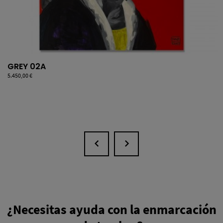
GREY 02A
Precio
5.450,00 €
¿Necesitas ayuda con la enmarcación