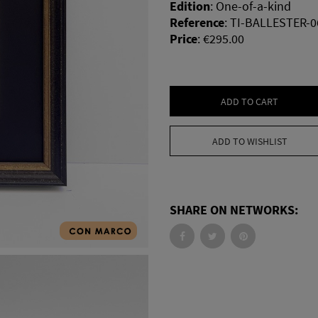
Edition
:
One-of-a-kind
Reference
:
TI-BALLESTER-
Price
:
€295.00
ADD TO CART
ADD TO WISHLIST
SHARE ON NETWORKS: