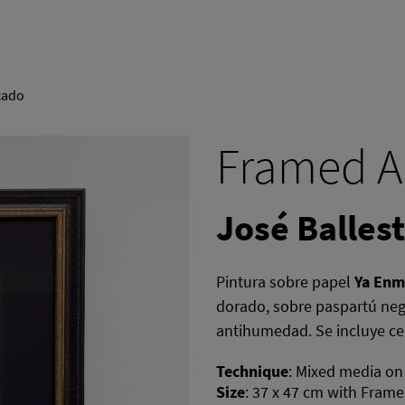
cado
Framed A
José Balles
Pintura sobre papel
Ya Enm
dorado, sobre paspartú negr
antihumedad. Se incluye cer
Technique
:
Mixed media on
Size
:
37 x 47 cm with Frame