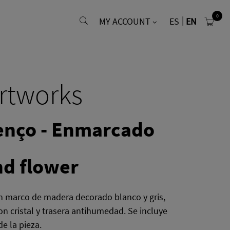
0
MY ACCOUNT
ES
EN
rtworks
enço - Enmarcado
nd flower
 marco de madera decorado blanco y gris,
on cristal y trasera antihumedad. Se incluye
de la pieza.