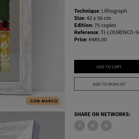
Technique
:
Lithograph
Size
:
42 x 56 cm
Edition
:
75 copies
Reference
:
TI-LOURENCO-5
Price
:
€485.00
ADD TO CART
ADD TO WISHLIST
SHARE ON NETWORKS: